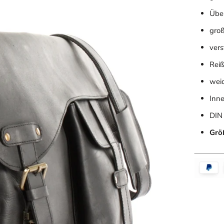
Übe
gro
vers
Reiß
weic
Inne
DIN
Grö