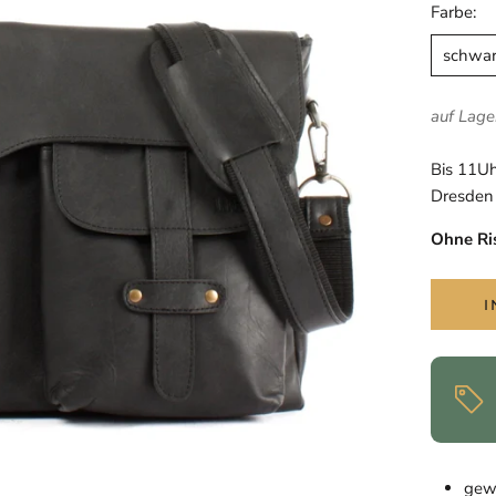
Farbe:
schwar
auf Lager
Bis 11Uh
Dresden 
Ohne Ri
gew