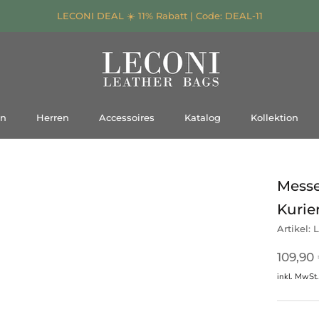
LECONI DEAL ☀️ 11% Rabatt | Code: DEAL-11
n
Herren
Accessoires
Katalog
Kollektion
Katalog
Kollektion
Messe
Kurie
Artikel:
L
109,90
inkl. MwSt.