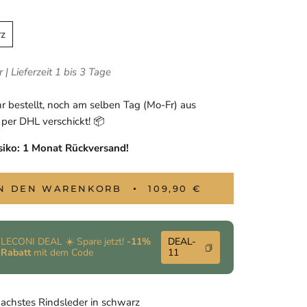
z
 | Lieferzeit 1 bis 3 Tage
r bestellt, noch am selben Tag (Mo-Fr) aus
per DHL verschickt! 📦
siko: 1 Monat
Rückversand
!
IN DEN WARENKORB
109,90 €
LECONI DEAL ☀️ Spare jetzt!
-11%
DEAL-
Rabatt
mit dem Code
11
achstes Rindsleder in schwarz